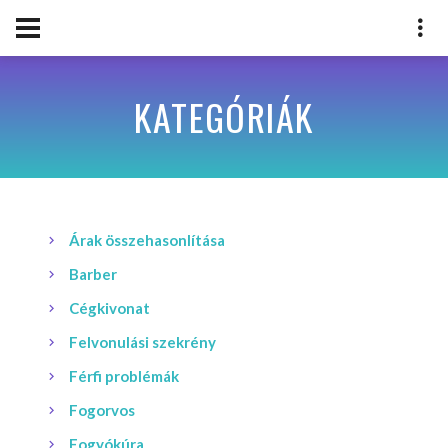
KATEGÓRIÁK
Árak összehasonlítása
Barber
Cégkivonat
Felvonulási szekrény
Férfi problémák
Fogorvos
Fogyókúra