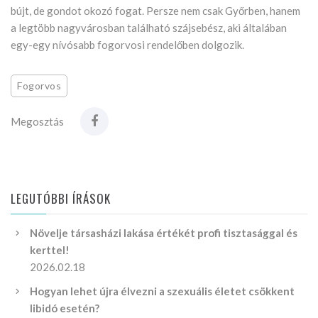
bújt, de gondot okozó fogat. Persze nem csak Győrben, hanem
a legtöbb nagyvárosban található szájsebész, aki általában
egy-egy nívósabb fogorvosi rendelőben dolgozik.
Fogorvos
Megosztás
LEGUTÓBBI ÍRÁSOK
Növelje társasházi lakása értékét profi tisztasággal és
kerttel!
2026.02.18
Hogyan lehet újra élvezni a szexuális életet csökkent
libidó esetén?