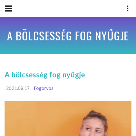
A BÖLCSESSÉG FOG NYŰGJE
A bölcsesség fog nyűgje
2021.08.17
Fogorvos