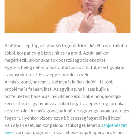
A bölcsesség fog a leghátsó fogunk. Kicsit később nő ki mint a
többi, így pár évig biztos nincs rá gond. Aztán amikor
megérkezik, akkor akár sok bosszúságot is okozhat.
Egyrészt elég nehéz a tisztántartása ott hátul, ezért gyakran
szuvasodni kezd. Ez az egyik probléma vele.
A másik gond, ha nem is tud megfelelően kinőni. Itt több
probléma is felmerülhet. Az egyik az, ha ki sem bújik a
bőrfelületen, hanem az ínyünkben kezd csak elnőni, mondjuk
keresztbe, és így nyomva a többi fogat, az egész fogsorunkat
kezdi eltolni. A másik gond, ha kinő, de ugyanígy nyomja a teljes
fogsort. Ilyenkor bizony ezt a bölcsességfogat ki kell húzni.
Van olyan eset, amikor például szükséges lehet a
szájsebészet
Győr
városban, ugyanis a szájsebész tudja kioperálni a ki nem